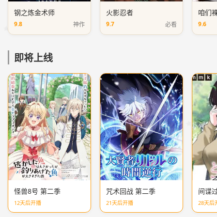
钢之炼金术师
火影忍者
咱们
9.8
9.7
9.6
神作
必看
即将上线
怪兽8号 第二季
咒术回战 第二季
间谍过
12天后开播
21天后开播
28天后