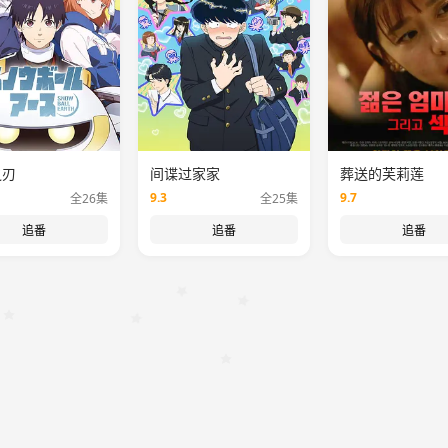
之刃
间谍过家家
葬送的芙莉莲
9.3
9.7
全26集
全25集
追番
追番
追番