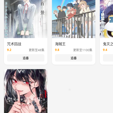
咒术回战
海贼王
鬼灭
9.2
9.8
9.4
更新至48集
更新至1100集
追番
追番