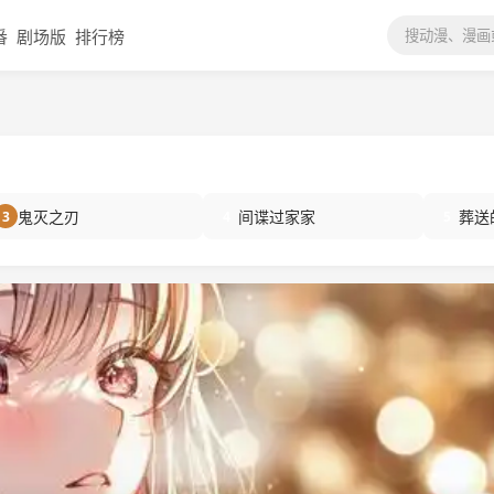
番
剧场版
排行榜
鬼灭之刃
间谍过家家
葬送
3
4
5