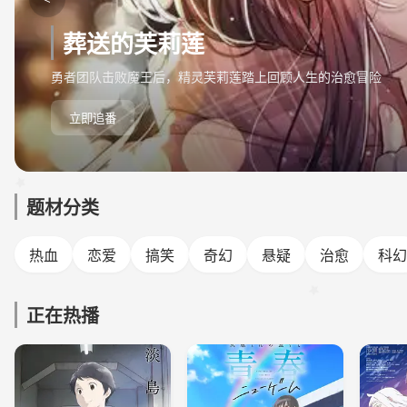
葬送的芙莉莲
勇者团队击败魔王后，精灵芙莉莲踏上回顾人生的治愈冒险
立即追番
题材分类
热血
恋爱
搞笑
奇幻
悬疑
治愈
科幻
正在热播
更新