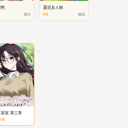
裸熊
夏目友人帐
9.8
高分
催泪
家家 第三季
开播