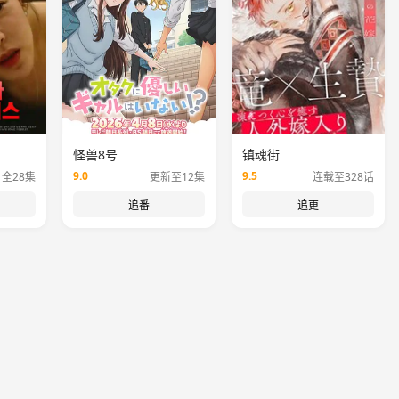
怪兽8号
镇魂街
9.0
9.5
全28集
更新至12集
连载至328话
追番
追更