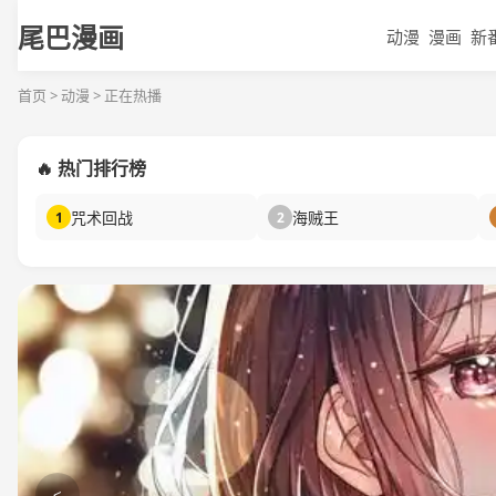
尾巴漫画
动漫
漫画
新
首页 > 动漫 > 正在热播
🔥 热门排行榜
咒术回战
海贼王
1
2
<