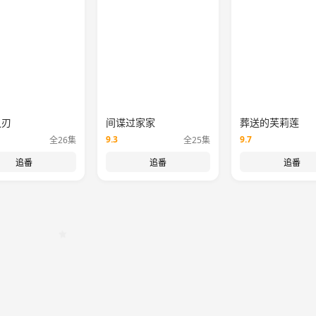
之刃
间谍过家家
葬送的芙莉莲
9.3
9.7
全26集
全25集
追番
追番
追番