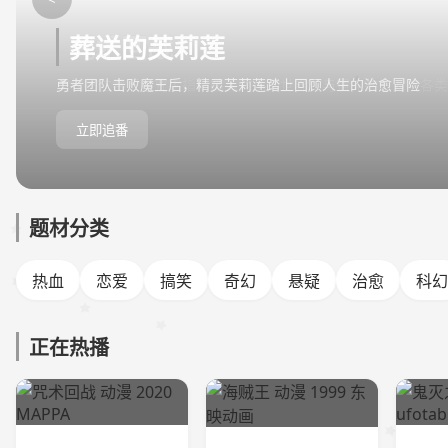
葬送的芙莉莲
勇者团队击败魔王后，精灵芙莉莲踏上回顾人生的治愈冒险
立即追番
题材分类
热血
恋爱
搞笑
奇幻
悬疑
治愈
科幻
正在热播
更新