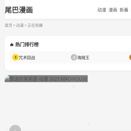
尾巴漫画
动漫
漫画
新番
首页 > 动漫 > 正在热播
🔥 热门排行榜
咒术回战
海贼王
1
2
<