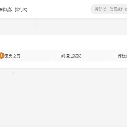
剧场版
排行榜
鬼灭之刃
间谍过家家
葬送
3
4
5