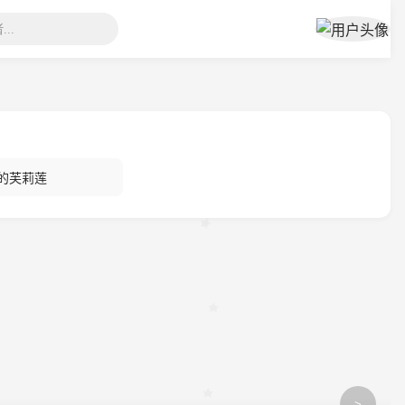
的芙莉莲
>