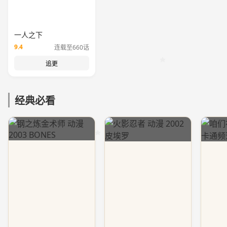
一人之下
9.4
连载至660话
追更
经典必看