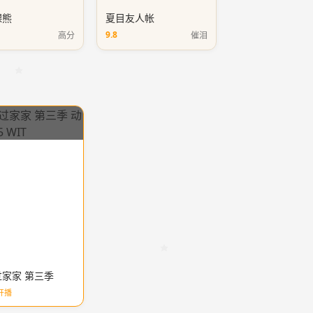
裸熊
夏目友人帐
9.8
高分
催泪
家家 第三季
开播