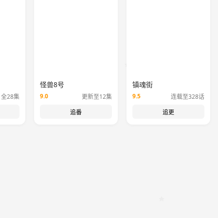
怪兽8号
镇魂街
9.0
9.5
全28集
更新至12集
连载至328话
追番
追更